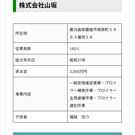
株式会社山坂
鹿児島県鹿屋市東原町５９
所在地
６４番地５６
従業員数
160人
設立年月日
昭和37年
資本金
3,000万円
一般貨物運送事業・ブロイ
ラー補鳥作業・ブロイラー
事業内容
生鳥運搬作業・ブロイラー
選別作業
代表者
福岡 亮介