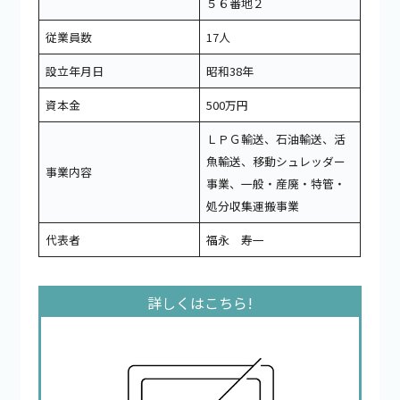
５６番地２
従業員数
17人
設立年月日
昭和38年
資本金
500万円
ＬＰＧ輸送、石油輸送、活
魚輸送、移動シュレッダー
事業内容
事業、一般・産廃・特管・
処分収集運搬事業
代表者
福永 寿一