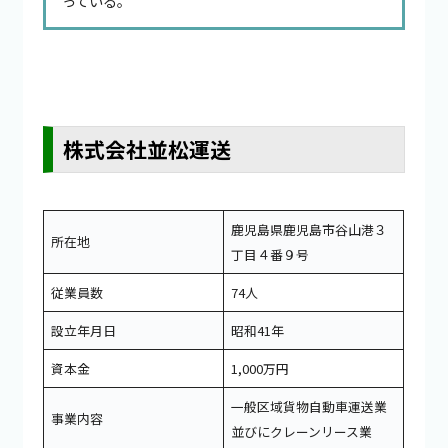
っている。
株式会社並松運送
鹿児島県鹿児島市谷山港３
所在地
丁目４番９号
従業員数
74人
設立年月日
昭和41年
資本金
1,000万円
一般区域貨物自動車運送業
事業内容
並びにクレーンリース業