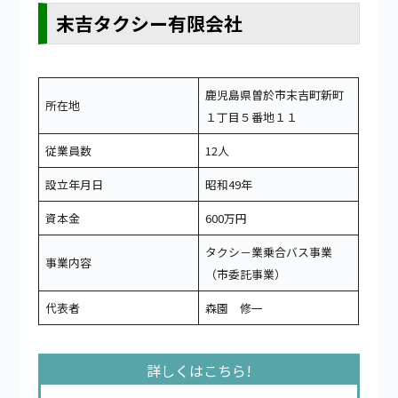
末吉タクシー有限会社
鹿児島県曽於市末吉町新町
所在地
１丁目５番地１１
従業員数
12人
設立年月日
昭和49年
資本金
600万円
タクシ－業乗合バス事業
事業内容
（市委託事業）
代表者
森園 修一