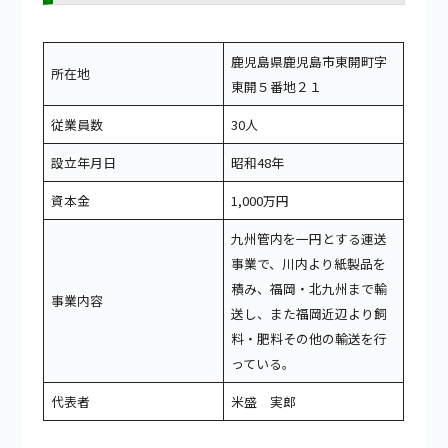
鹿児島県鹿児島市東開町字
所在地
東開５番地２１
従業員数
30人
設立年月日
昭和48年
資本金
1,000万円
九州管内を一円とする運送
事業で、川内より紙製品を
積み、福岡・北九州まで輸
事業内容
送し、また福岡近辺より飼
料・肥料その他の輸送を行
っている。
代表者
米盛 実郎