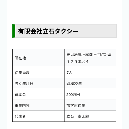
有限会社立石タクシー
鹿児島県肝属郡肝付町新富
所在地
１２９番地４
従業員数
7人
設立年月日
昭和22年
資本金
500万円
事業内容
旅客運送業
代表者
立石 幸太郎