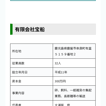
有限会社宝船
鹿児島県鹿屋市串良町有里
所在地
５１５９番地２
従業員数
32人
設立年月日
平成11年
資本金
300万円
卵、飼料、一般雑貨の集配
事業内容
業務、長距離等の輸送
代表者
大浦坂 修