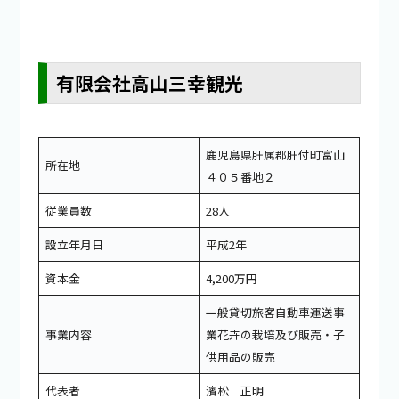
有限会社高山三幸観光
鹿児島県肝属郡肝付町富山
所在地
４０５番地２
従業員数
28人
設立年月日
平成2年
資本金
4,200万円
一般貸切旅客自動車運送事
事業内容
業花卉の栽培及び販売・子
供用品の販売
代表者
濱松 正明