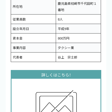
鹿児島県枕崎市千代田町１
所在地
番地
従業員数
8人
設立年月日
平成9年
資本金
800万円
事業内容
夕クシー業
代表者
谷上 宗士郎