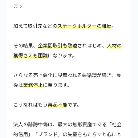
ます。
加えて取引先などの
ステークホルダーの離反
。
その結果、
企業間取引も敬遠
されはじめ、
人材の
獲得さえも困難
になります。
さらなる売上悪化に見舞われる悪循環が続き、最
後は
業務停止
に至ります。
こうなればもう
再起不能
です。
法人の誹謗中傷は、最大の無形資産である「社会
的信用」「ブランド」の失墜をもたらすと心にと