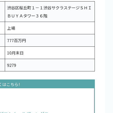
渋谷区桜丘町１－１渋谷サクラステージＳＨＩ
ＢＵＹＡタワー３６階
上場
777百万円
10月末日
9279