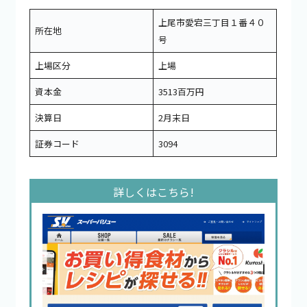
上尾市愛宕三丁目１番４０
所在地
号
上場区分
上場
資本金
3513百万円
決算日
2月末日
証券コード
3094