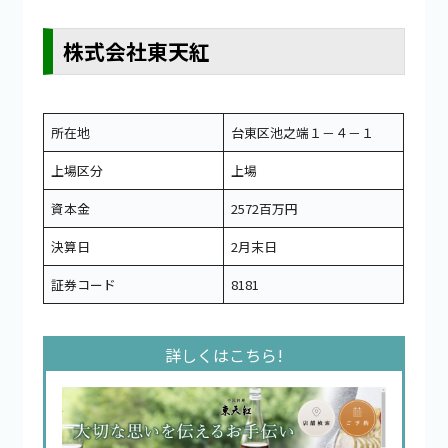
株式会社東天紅
所在地
台東区池之端１－４－１
上場区分
上場
資本金
2572百万円
決算日
2月末日
証券コード
8181