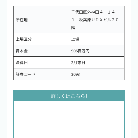
千代田区外神田４ー１４ー
所在地
１ 秋葉原ＵＤＸビル２０
階
上場区分
上場
資本金
906百万円
決算日
2月末日
証券コード
3093