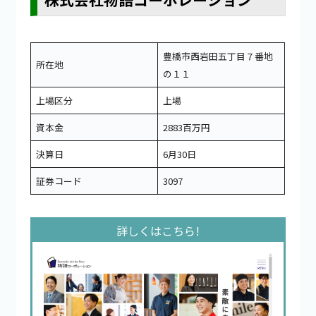
豊橋市西岩田五丁目７番地
所在地
の１１
上場区分
上場
資本金
2883百万円
決算日
6月30日
証券コード
3097