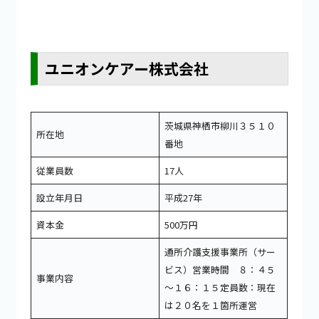
ユニオンケアー株式会社
茨城県神栖市柳川３５１０
所在地
番地
従業員数
17人
設立年月日
平成27年
資本金
500万円
通所介護支援事業所（サー
ビス）営業時間 ８：４５
事業内容
～１６：１５定員数：現在
は２０名を１箇所運営