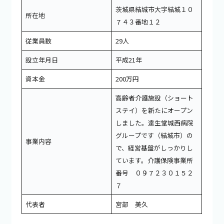
茨城県結城市大字結城１０
所在地
７４３番地１２
従業員数
29人
設立年月日
平成21年
資本金
200万円
高齢者介護施設（ショート
ステイ）を新たにオープン
しました。達生堂城西病院
グループです（結城市）の
事業内容
で、経営基盤がしっかりし
ています。介護保険事業所
番号 ０９７２３０１５２
７
代表者
宮部 美久