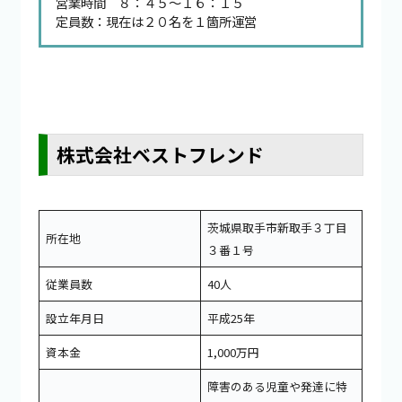
営業時間 ８：４５～１６：１５
定員数：現在は２０名を１箇所運営
株式会社ベストフレンド
茨城県取手市新取手３丁目
所在地
３番１号
従業員数
40人
設立年月日
平成25年
資本金
1,000万円
障害のある児童や発達に特