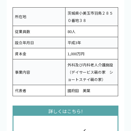
茨城県小美玉市羽鳥２８５
所在地
０番地３８
従業員数
80人
設立年月日
平成3年
資本金
1,000万円
外科及び内科老人介護施設
事業内容
（デイサービス萌の家 シ
ョートステイ萌の家）
代表者
國府田 美葉