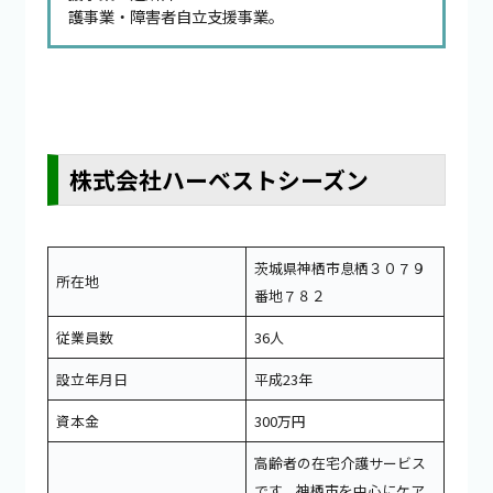
護事業・障害者自立支援事業。
株式会社ハーベストシーズン
茨城県神栖市息栖３０７９
所在地
番地７８２
従業員数
36人
設立年月日
平成23年
資本金
300万円
高齢者の在宅介護サービス
です。神栖市を中心にケア