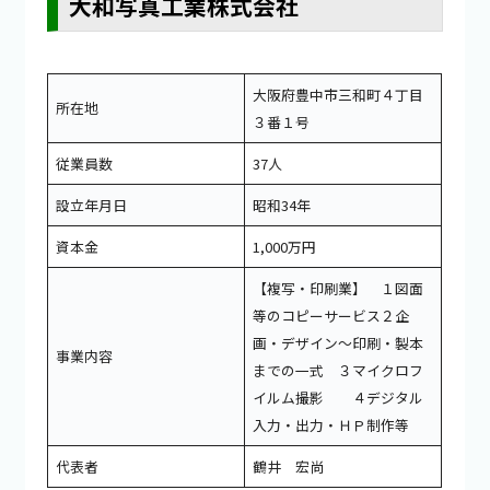
大和写真工業株式会社
大阪府豊中市三和町４丁目
所在地
３番１号
従業員数
37人
設立年月日
昭和34年
資本金
1,000万円
【複写・印刷業】 １図面
等のコピーサービス２企
画・デザイン～印刷・製本
事業内容
までの一式 ３マイクロフ
イルム撮影 ４デジタル
入力・出力・ＨＰ制作等
代表者
鶴井 宏尚