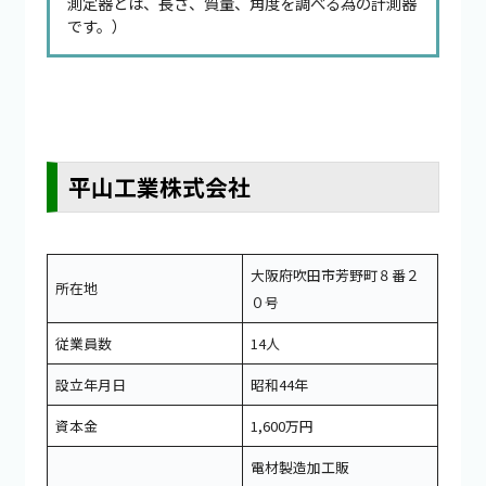
測定器とは、長さ、質量、角度を調べる為の計測器
です。）
平山工業株式会社
大阪府吹田市芳野町８番２
所在地
０号
従業員数
14人
設立年月日
昭和44年
資本金
1,600万円
電材製造加工販