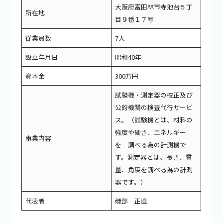
大阪府富田林市寺池台５丁
所在地
目９番１７号
従業員数
7人
設立年月日
昭和40年
資本金
300万円
試験機・測定器の校正及び
公的機関の検査代行サービ
ス。（試験機とは、材料の
強度や硬さ、エネルギー
事業内容
を 調べる為の計測機で
す。測定器とは、長さ、質
量、角度を調べる為の計測
器です。）
代表者
磯部 正直