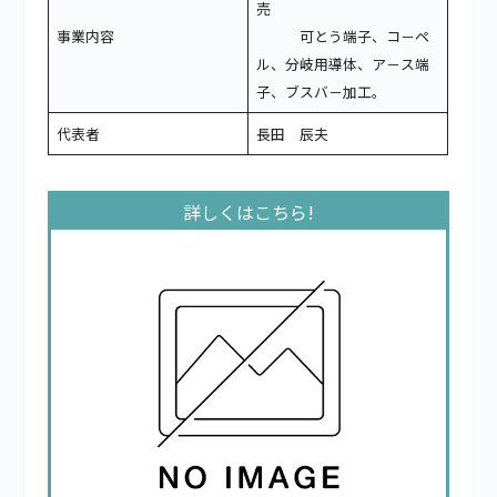
売
事業内容
可とう端子、コ－ペ
ル、分岐用導体、ア－ス端
子、ブスバ－加工。
代表者
長田 辰夫