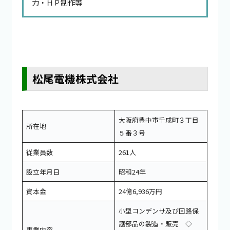
力・ＨＰ制作等
松尾電機株式会社
大阪府豊中市千成町３丁目
所在地
５番３号
従業員数
261人
設立年月日
昭和24年
資本金
24億6,936万円
小型コンデンサ及び回路保
護部品の製造・販売 ◇
事業内容