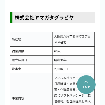
株式会社ヤマガタグラビヤ
大阪府八尾市若林町２丁目
所在地
９９番地
従業員数
60人
設立年月日
昭和36年
資本金
2,000万円
フィルムパッケージ印刷。
日用雑貨・文具業界、医
薬・化粧品業界、大手代理
店にソフトパッケージ（軟
事業内容
包装材）を企画提案し納入