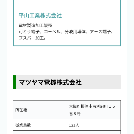
平山工業株式会社
電材製造加工販売
可とう端子、コ－ペル、分岐用導体、ア－ス端子、
ブスバ－加工。
マツヤマ電機株式会社
大阪府摂津市南別府町１５
所在地
番８号
従業員数
121人