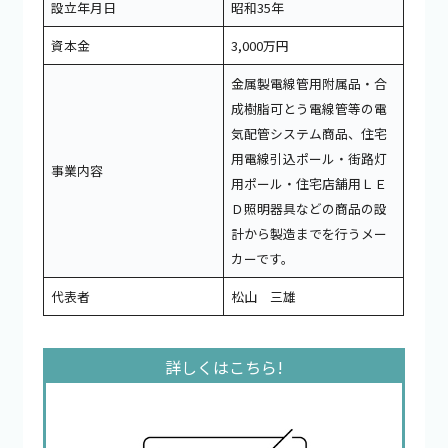
設立年月日
昭和35年
資本金
3,000万円
金属製電線管用附属品・合
成樹脂可とう電線管等の電
気配管システム商品、住宅
用電線引込ポール・街路灯
事業内容
用ポール・住宅店舗用ＬＥ
Ｄ照明器具などの商品の設
計から製造までを行うメー
カーです。
代表者
松山 三雄