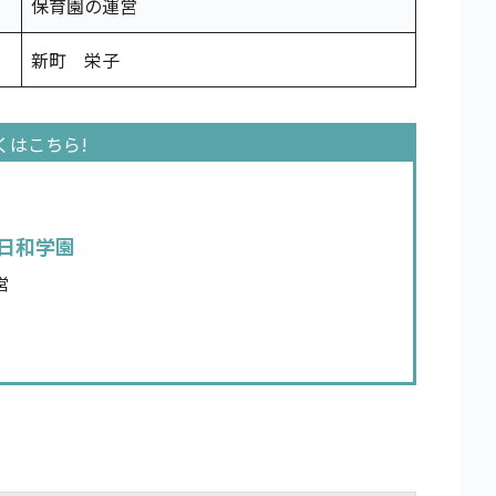
保育園の運営
新町 栄子
日和学園
営