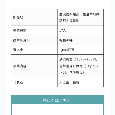
鹿児島県姶良市加治木町諏
所在地
訪町５３番地
従業員数
17人
設立年月日
昭和40年
資本金
1,000万円
幼児教育（３才～５才児、
事業内容
含障害児）保育（０才～２
才児、含障害児）
代表者
大工園 範明