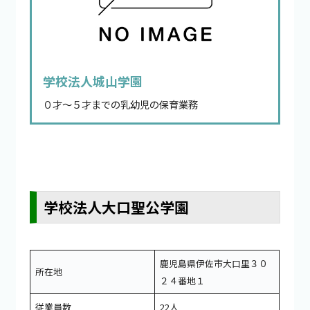
学校法人城山学園
０才～５才までの乳幼児の保育業務
学校法人大口聖公学園
鹿児島県伊佐市大口里３０
所在地
２４番地１
従業員数
22人