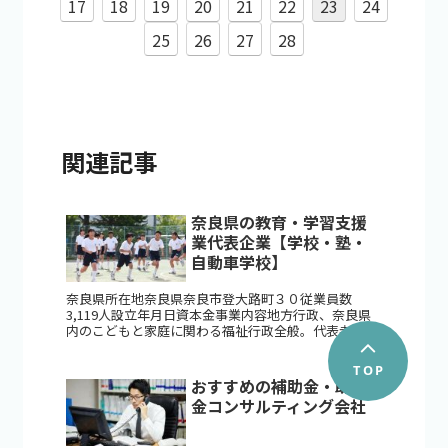
17
18
19
20
21
22
23
24
25
26
27
28
関連記事
奈良県の教育・学習支援
業代表企業【学校・塾・
自動車学校】
奈良県所在地奈良県奈良市登大路町３０従業員数
3,119人設立年月日資本金事業内容地方行政、奈良県
内のこどもと家庭に関わる福祉行政全般。代表者荒
井 正吾 株式会社奈良自動車学校所在地奈良県奈良
市元興寺町１０番地従業員数72...
おすすめの補助金・助成
金コンサルティング会社