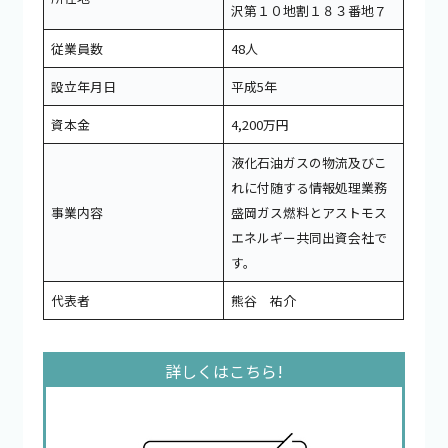
沢第１０地割１８３番地７
従業員数
48人
設立年月日
平成5年
資本金
4,200万円
液化石油ガスの物流及びこ
れに付随する情報処理業務
事業内容
盛岡ガス燃料とアストモス
エネルギー共同出資会社で
す。
代表者
熊谷 祐介