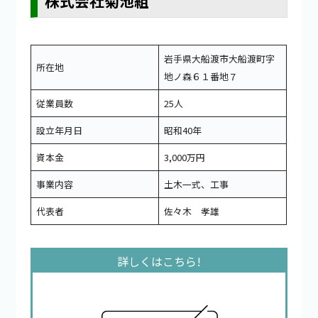
株式会社菊池組
岩手県大船渡市大船渡町字
所在地
地ノ森６１番地７
従業員数
25人
設立年月日
昭和40年
資本金
3,000万円
事業内容
土木一式、工事
代表者
佐々木 孝雄