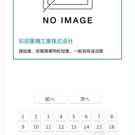
松田重機工業株式会社
建設業、産業廃棄物処理業、一般貨物運送業
前へ
次へ
1
2
3
4
5
6
7
8
9
10
11
12
13
14
15
16