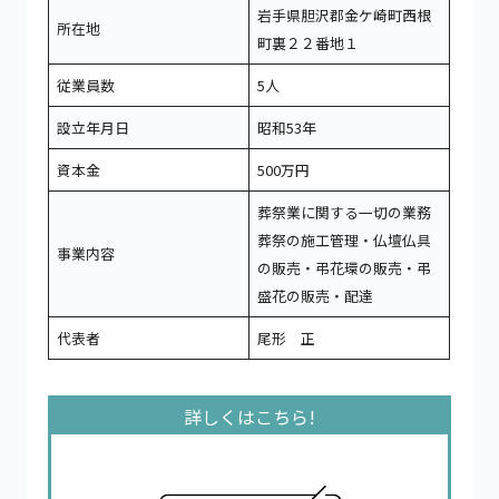
岩手県胆沢郡金ケ崎町西根
所在地
町裏２２番地１
従業員数
5人
設立年月日
昭和53年
資本金
500万円
葬祭業に関する一切の業務
葬祭の施工管理・仏壇仏具
事業内容
の販売・弔花環の販売・弔
盛花の販売・配達
代表者
尾形 正