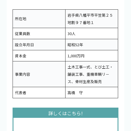
岩手県八幡平市平笠第２５
所在地
地割９７番地１
従業員数
30人
設立年月日
昭和52年
資本金
1,000万円
土木工事一式、とび土工・
事業内容
舗装工事、重機車輛リ－
ス、骨材生産及販売
代表者
高橋 守