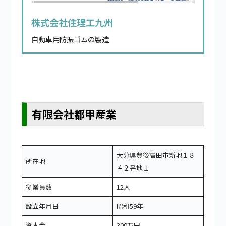
株式会社住理工九州
自動車用防振ゴムの製造
有限会社都甲産業
大分県豊後高田市新地１８
所在地
４２番地１
従業員数
12人
設立年月日
昭和59年
資本金
300万円