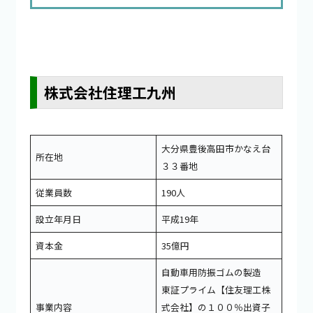
株式会社住理工九州
大分県豊後高田市かなえ台
所在地
３３番地
従業員数
190人
設立年月日
平成19年
資本金
35億円
自動車用防振ゴムの製造
東証プライム【住友理工株
事業内容
式会社】の１００％出資子