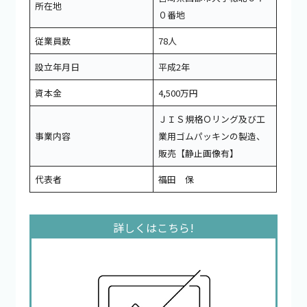
所在地
０番地
従業員数
78人
設立年月日
平成2年
資本金
4,500万円
ＪＩＳ規格Ｏリング及び工
事業内容
業用ゴムパッキンの製造、
販売【静止画像有】
代表者
福田 保