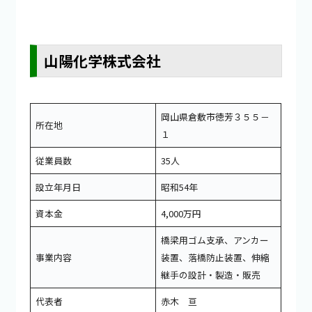
山陽化学株式会社
岡山県倉敷市徳芳３５５－
所在地
１
従業員数
35人
設立年月日
昭和54年
資本金
4,000万円
橋梁用ゴム支承、アンカー
事業内容
装置、落橋防止装置、伸縮
継手の設計・製造・販売
代表者
赤木 亘