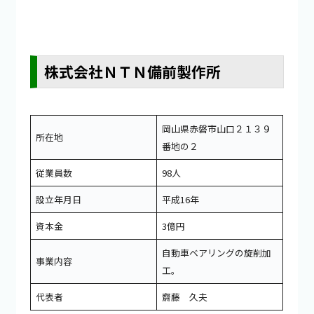
株式会社ＮＴＮ備前製作所
岡山県赤磐市山口２１３９
所在地
番地の２
従業員数
98人
設立年月日
平成16年
資本金
3億円
自動車ベアリングの旋削加
事業内容
工。
代表者
齋藤 久夫