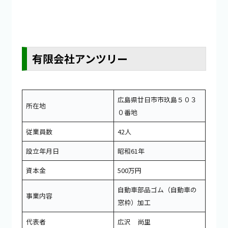
有限会社アンツリー
広島県廿日市市玖島５０３
所在地
０番地
従業員数
42人
設立年月日
昭和61年
資本金
500万円
自動車部品ゴム（自動車の
事業内容
窓枠）加工
代表者
広沢 尚里