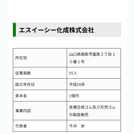
エスイーシー化成株式会社
山口県周南市室尾２丁目１
所在地
０番１号
従業員数
55人
設立年月日
平成16年
資本金
1億円
各種合成ゴム及び天然ゴム
事業内容
の製造販売
代表者
今井 栄