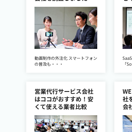
動画制作の外注化 スマートフォン
Saa
の普及も・・・
「S
営業代行サービス会社
W
はココがおすすめ！安
社
くて使える業者比較
会