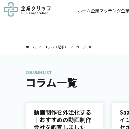
ホーム
企業マッチング
企
>
>
ホーム
コラム（記事）
ページ 101
COLUMN LIST
コラム一覧
動画制作を外注化する
S
｜おすすめの動画制作
イ
会社を調査しました
セ