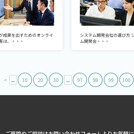
が成果を出すためのオンライ
システム開発会社の選び方 
客は、・・・
ム開発会・・・
<
...
10
20
30
...
97
98
99
100
ご質問やご相談はお問い合わせフォームよりお気軽に