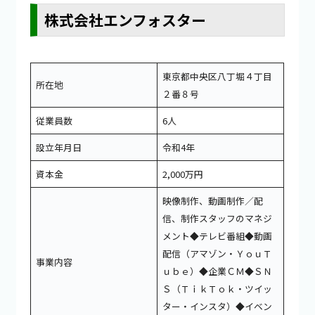
株式会社エンフォスター
東京都中央区八丁堀４丁目
所在地
２番８号
従業員数
6人
設立年月日
令和4年
資本金
2,000万円
映像制作、動画制作／配
信、制作スタッフのマネジ
メント◆テレビ番組◆動画
配信（アマゾン・ＹｏｕＴ
事業内容
ｕｂｅ）◆企業ＣＭ◆ＳＮ
Ｓ（ＴｉｋＴｏｋ・ツイッ
ター・インスタ）◆イベン