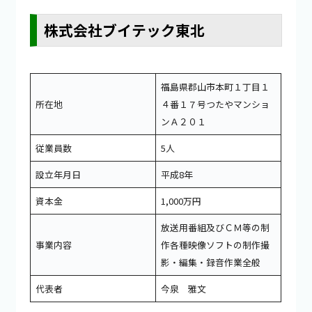
株式会社ブイテック東北
福島県郡山市本町１丁目１
所在地
４番１７号つたやマンショ
ンＡ２０１
従業員数
5人
設立年月日
平成8年
資本金
1,000万円
放送用番組及びＣＭ等の制
事業内容
作各種映像ソフトの制作撮
影・編集・録音作業全般
代表者
今泉 雅文