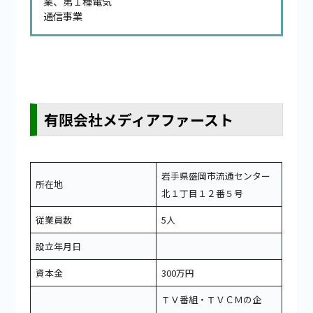
業、第１種電気
通信事業
有限会社メディアファースト
岩手県盛岡市流通センター
所在地
北１丁目１２番５号
従業員数
5人
設立年月日
資本金
300万円
ＴＶ番組・ＴＶＣＭの企