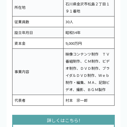
石川県金沢市松島２丁目１
所在地
９１番地
従業員数
30人
設立年月日
昭和54年
資本金
9,000万円
映像コンテンツ制作 ＴＶ
番組制作、ＣＭ制作、ビデ
オ制作、ＤＶＤ制作、ブラ
事業内容
イダルＤＶＤ制作、Ｗｅｂ
制作・編集、ＭＡ、記録ビ
デオ、撮影、ＢＧＭ製作
代表者
村本 宗一郎