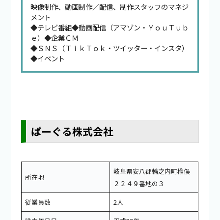
映像制作、動画制作／配信、制作スタッフのマネジ
メント
◆テレビ番組◆動画配信（アマゾン・ＹｏｕＴｕｂ
ｅ）◆企業ＣＭ
◆ＳＮＳ（ＴｉｋＴｏｋ・ツイッター・インスタ）
◆イベント
ぱーぐる株式会社
岐阜県安八郡輪之内町楡俣
所在地
２２４９番地の３
従業員数
2人