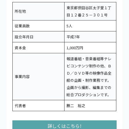
東京都世田谷区太子堂１丁
所在地
目１２番２５－３０１号
従業員数
5人
設立年月日
平成7年
資本金
1,000万円
報道番組・音楽番組等テレ
ビコンテンツ制作の他、Ｂ
Ｄ／ＤＶＤ等の映像作品全
事業内容
般の企画・制作業務です。
企画から撮影、編集までの
総合プロダクションです。
代表者
勝二 裕之