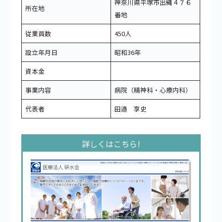
神奈川県平塚市出縄４７６
所在地
番地
従業員数
450人
設立年月日
昭和36年
資本金
事業内容
病院（精神科・心療内科）
代表者
田邉 享史