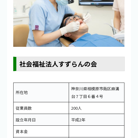
社会福祉法人すずらんの会
神奈川県相模原市南区麻溝
所在地
台７丁目６番４号
従業員数
200人
設立年月日
平成2年
資本金