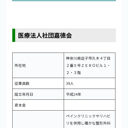
医療法人社団嘉徳会
神奈川県逗子市久木４丁目
所在地
２番５号ＺＥＲＯビル１・
２・３階
従業員数
39人
設立年月日
平成24年
資本金
ペインクリニックやリハビ
リを併用し確かな整形外科