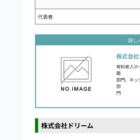
代表者
株式会社
有料老人ホ
築
部門、キッ
部
門
株式会社ドリーム