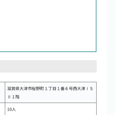
滋賀県大津市桜野町１丁目１番６号西大津ⅠＳ
Ⅱ１階
10人