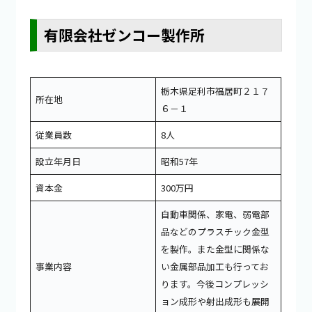
有限会社ゼンコー製作所
栃木県足利市福居町２１７
所在地
６－１
従業員数
8人
設立年月日
昭和57年
資本金
300万円
自動車関係、家電、弱電部
品などのプラスチック金型
を製作。また金型に関係な
事業内容
い金属部品加工も行ってお
ります。今後コンプレッシ
ョン成形や射出成形も展開