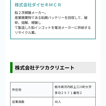
株式会社ダイセキＭＣＲ
鉛２次精錬メーカー。
産業廃棄物である鉛廃バッテリーを回収して、破
砕、熔解、精錬し
て製造した鉛インゴットを電池メーカーに供給する
リサイクル業。
株式会社テツカクリエート
栃木県河内郡上三川町大字
所在地
多功２５７１番地２
従業員数
45人