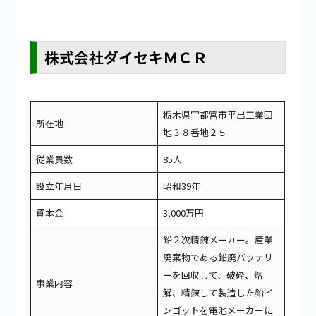
株式会社ダイセキＭＣＲ
栃木県宇都宮市平出工業団
所在地
地３８番地２５
従業員数
85人
設立年月日
昭和39年
資本金
3,000万円
鉛２次精錬メーカー。産業
廃棄物である鉛廃バッテリ
ーを回収して、破砕、熔
事業内容
解、精錬して製造した鉛イ
ンゴットを電池メーカーに