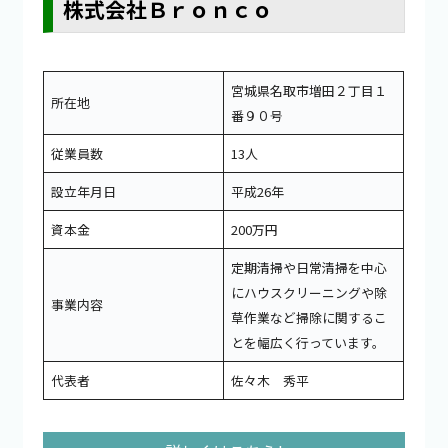
株式会社Ｂｒｏｎｃｏ
宮城県名取市増田２丁目１
所在地
番９０号
従業員数
13人
設立年月日
平成26年
資本金
200万円
定期清掃や日常清掃を中心
にハウスクリーニングや除
事業内容
草作業など掃除に関するこ
とを幅広く行っています。
代表者
佐々木 秀平