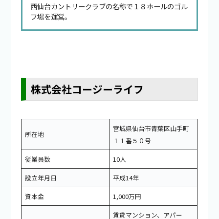
西仙台カントリークラブの名称で１８ホールのゴル
フ場を運営。
株式会社コージーライフ
宮城県仙台市青葉区山手町
所在地
１１番５０号
従業員数
10人
設立年月日
平成14年
資本金
1,000万円
賃貸マンション、アパー