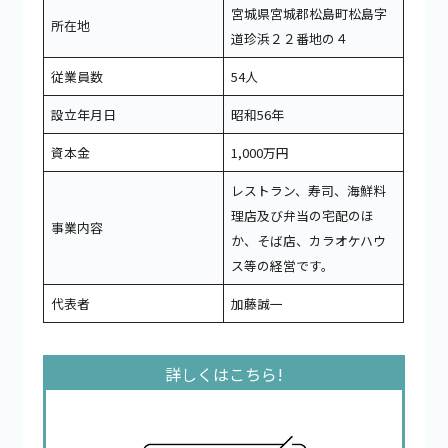
宮城県宮城郡松島町松島字
所在地
道珍浜２２番地の４
従業員数
54人
設立年月日
昭和56年
資本金
1,000万円
レストラン、寿司、海鮮料
理店及び弁当の宅配のほ
事業内容
か、そば店、カラオケハウ
ス等の経営です。
代表者
加藤誠一