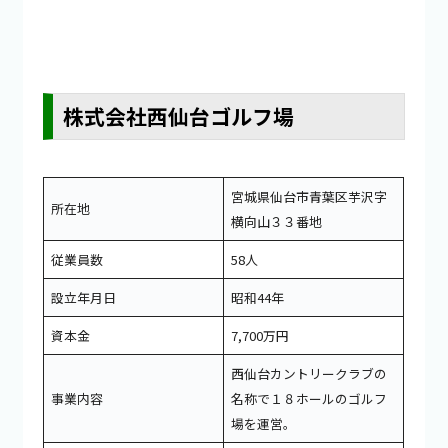
株式会社西仙台ゴルフ場
宮城県仙台市青葉区芋沢字
所在地
横向山３３番地
従業員数
58人
設立年月日
昭和44年
資本金
7,700万円
西仙台カントリークラブの
事業内容
名称で１８ホールのゴルフ
場を運営。