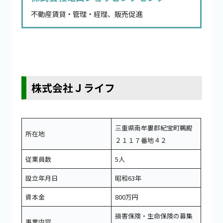
不動産賃貸・管理・経理、販売促進
株式会社Ｊライフ
三重県南牟婁郡紀宝町鵜殿
所在地
２１１７番地４２
従業員数
5人
設立年月日
昭和63年
資本金
800万円
損害保険・生命保険の募集
事業内容