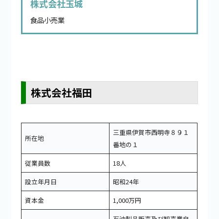
株式会社玉城
食品小売業
株式会社福田
三重県伊賀市西明寺８９１
所在地
番地の１
従業員数
18人
設立年月日
昭和24年
資本金
1,000万円
石油製品販売及び卸売業自