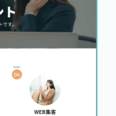
ント
トです。
POINT
04
WEB集客