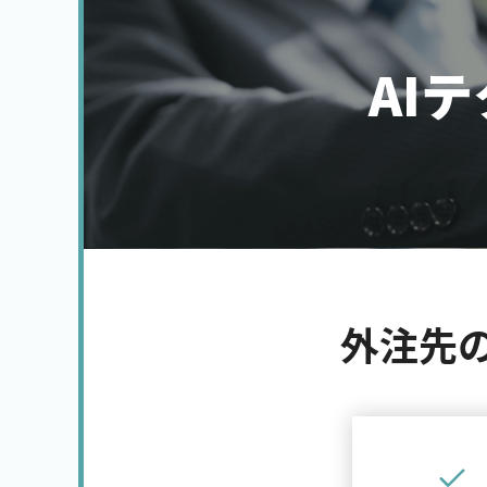
AI
外注先