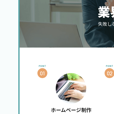
業
失敗し
POINT
POINT
01
02
ホームページ制作