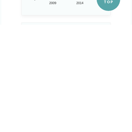
2009
2014
企業数
13,074 企業
15,000
..
10,000
5,000
0
2014
2016
消費者物価指数（総合）
2020年基準
110
150