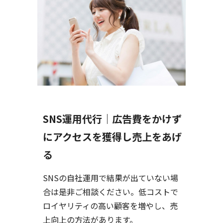
｜広告費をかけず
WEBコン
得し売上をあげ
ト制作・W
ツ作成
結果が出ていない場
サイト制作や
ださい。低コストで
べてをお手伝い
い顧客を増やし、売
で結果を出し
ります。
デンス検証に