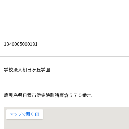
1340005000191
学校法人朝日ヶ丘学園
鹿児島県日置市伊集院町猪鹿倉５７０番地