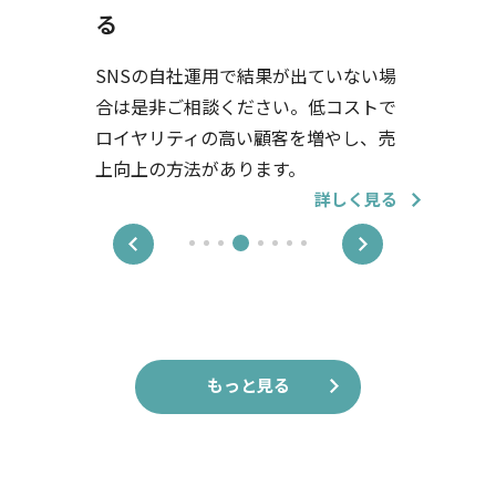
ツ作成
運用で結果が出ていない場
サイト制
談ください。低コストで
べてをお
の高い顧客を増やし、売
で結果を
があります。
デンス検
詳しく見る
もっと見る