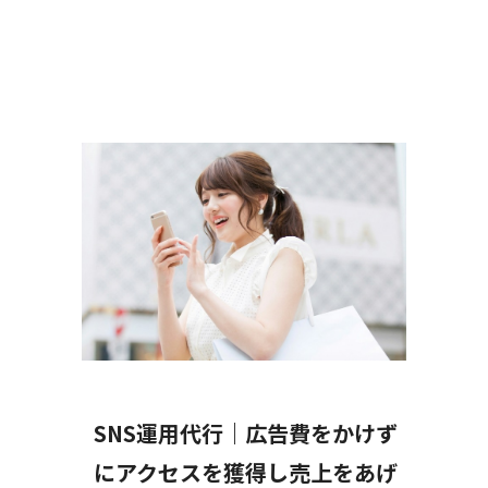
代行｜広告費をかけず
WEB
を獲得し売上をあげ
ト制作