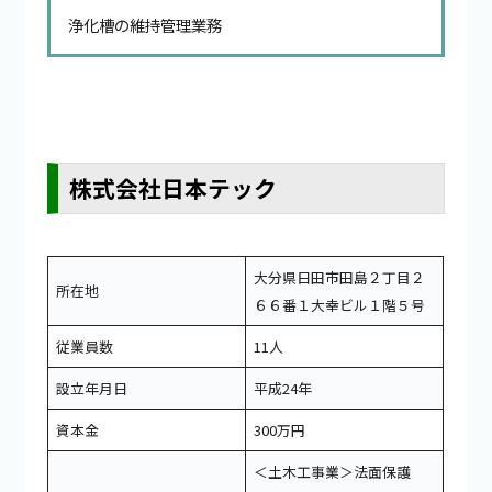
浄化槽の維持管理業務
株式会社日本テック
大分県日田市田島２丁目２
所在地
６６番１大幸ビル１階５号
従業員数
11人
設立年月日
平成24年
資本金
300万円
＜土木工事業＞法面保護