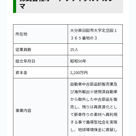
マ
大分県日田市大字北豆田１
所在地
３６５番地の３
従業員数
25人
設立年月日
昭和50年
資本金
2,200万円
自動車中古部品卸販売業及
び海外輸出※使用済自動車
から取外した中古部品を販
売し、残りは再資源化とし
事業内容
て新車作りの素材へ再利用
する事で循環型社会を実現
し、地球環境保全に貢献し