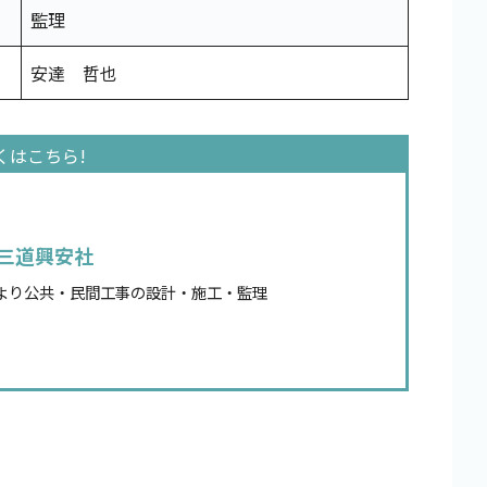
監理
安達 哲也
三道興安社
より公共・民間工事の設計・施工・監理