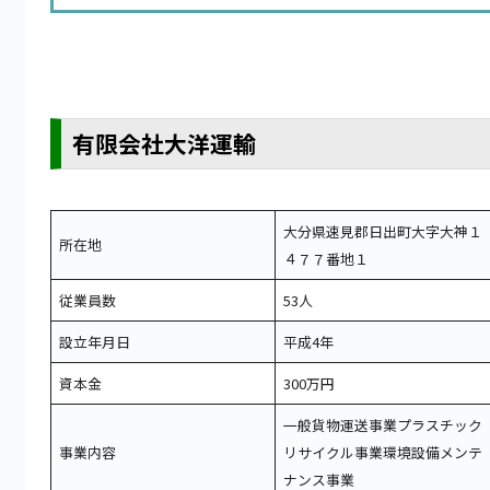
有限会社大洋運輸
大分県速見郡日出町大字大神１
所在地
４７７番地１
従業員数
53人
設立年月日
平成4年
資本金
300万円
一般貨物運送事業プラスチック
事業内容
リサイクル事業環境設備メンテ
ナンス事業