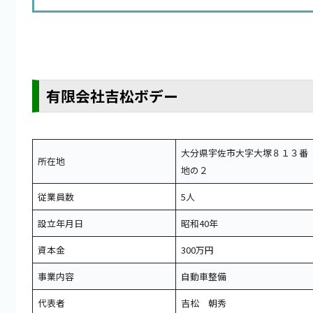
有限会社吉松ボデー
大分県宇佐市大字大塚８１３番
所在地
地の２
従業員数
5人
設立年月日
昭和40年
資本金
300万円
事業内容
自動車整備
代表者
吉松 朝秀