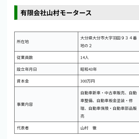
有限会社山村モータース
大分県大分市大字羽田９３４番
所在地
地の２
従業員数
14人
設立年月日
昭和43年
資本金
300万円
自動車新車・中古車販売、自動
車整備、自動車板金塗装・修
事業内容
理、自動車保険・自動車部品販
売
代表者
山村 徹