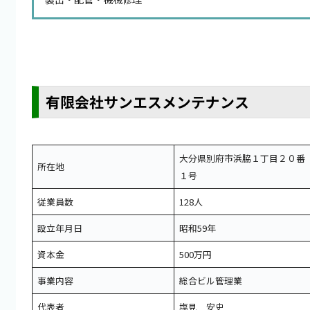
有限会社サンエスメンテナンス
大分県別府市浜脇１丁目２０番
所在地
１号
従業員数
128人
設立年月日
昭和59年
資本金
500万円
事業内容
総合ビル管理業
代表者
塩見 安史