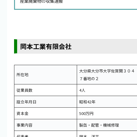
産業廃棄物の収集運搬
岡本工業有限会社
大分県大分市大字佐賀関３０４
所在地
７番地の２
従業員数
4人
設立年月日
昭和42年
資本金
500万円
事業内容
製缶・配管・機械修理
代表者
岡本 洋平