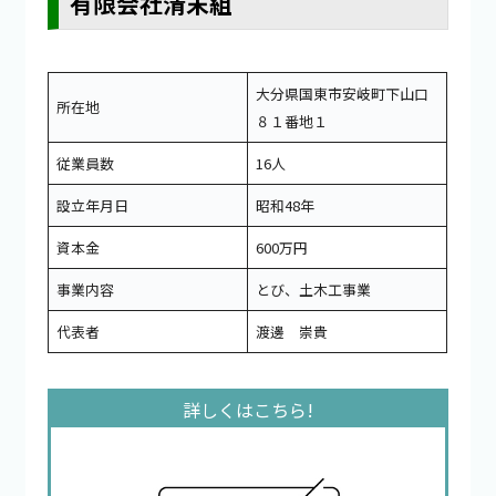
有限会社清末組
大分県国東市安岐町下山口
所在地
８１番地１
従業員数
16人
設立年月日
昭和48年
資本金
600万円
事業内容
とび、土木工事業
代表者
渡邊 崇貴