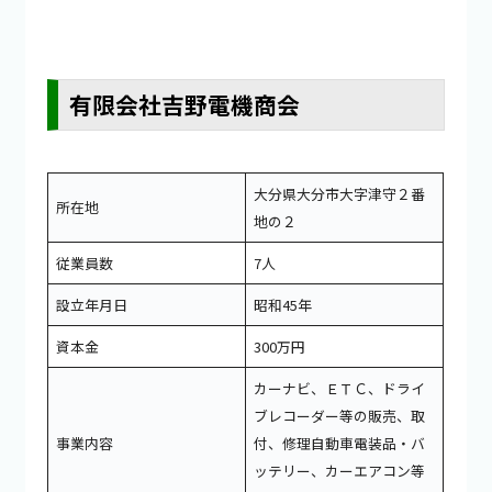
有限会社吉野電機商会
大分県大分市大字津守２番
所在地
地の２
従業員数
7人
設立年月日
昭和45年
資本金
300万円
カーナビ、ＥＴＣ、ドライ
ブレコーダー等の販売、取
事業内容
付、修理自動車電装品・バ
ッテリー、カーエアコン等