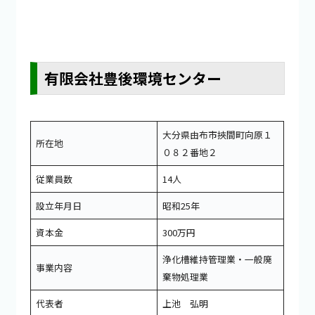
有限会社豊後環境センター
大分県由布市挾間町向原１
所在地
０８２番地２
従業員数
14人
設立年月日
昭和25年
資本金
300万円
浄化槽維持管理業・一般廃
事業内容
棄物処理業
代表者
上池 弘明