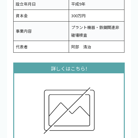
設立年月日
平成9年
資本金
300万円
プラント機器・鉄鋼関連非
事業内容
破壊検査
代表者
阿部 清治