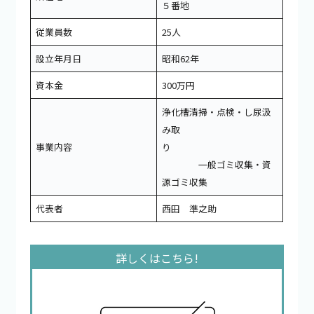
５番地
従業員数
25人
設立年月日
昭和62年
資本金
300万円
浄化槽清掃・点検・し尿汲
み取
事業内容
り
一般ゴミ収集・資
源ゴミ収集
代表者
西田 準之助