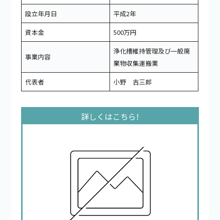
設立年月日
平成2年
資本金
500万円
浄化槽維持管理及び一般廃
事業内容
棄物収集運搬業
代表者
小野 吉三郎