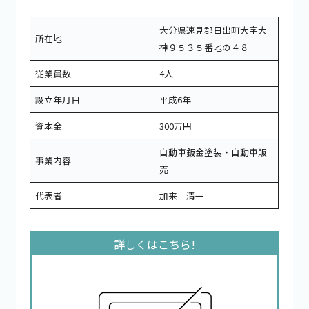
大分県速見郡日出町大字大
所在地
神９５３５番地の４８
従業員数
4人
設立年月日
平成6年
資本金
300万円
自動車鈑金塗装・自動車販
事業内容
売
代表者
加来 清一