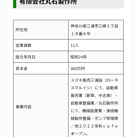
有限会社丸石製作所
神奈川県三浦市三崎５丁目
所在地
１９番８号
従業員数
12人
設立年月日
昭和24年
資本金
800万円
スズキ販売三浦店（ロータ
スマルイシ）にて、自動車
販売業（新車、中古車）・
自動車整備業／丸石製作所
事業内容
にて、機械設置業・漁撈機
械製作整備・ポンプ修理等
／他２０２２年秋ｃａｆｅ
オープン。