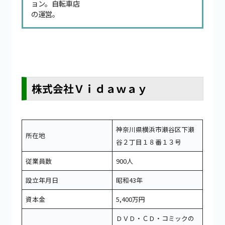
ョン。自転車店
の運営。
株式会社Ｖｉｄａｗａｙ
神奈川県横浜市瀬谷区下瀬
所在地
谷２丁目１８番１３号
従業員数
900人
設立年月日
昭和43年
資本金
5,400万円
ＤＶＤ・ＣＤ・コミックの