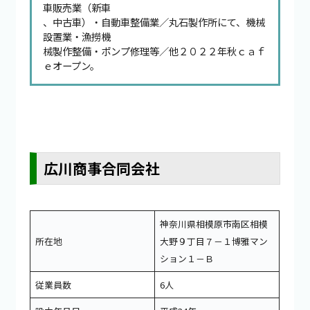
車販売業（新車
、中古車）・自動車整備業／丸石製作所にて、機械
設置業・漁撈機
械製作整備・ポンプ修理等／他２０２２年秋ｃａｆ
ｅオープン。
広川商事合同会社
神奈川県相模原市南区相模
所在地
大野９丁目７－１博雅マン
ション１－Ｂ
従業員数
6人