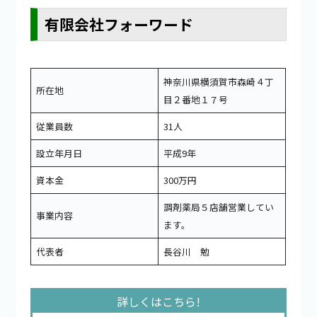
有限会社フォーワード
神奈川県横須賀市森崎４丁
所在地
目２番地１７号
従業員数
31人
設立年月日
平成9年
資本金
300万円
調剤薬局５店舗営業してい
事業内容
ます。
代表者
長谷川 勉