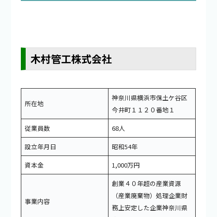
木村管工株式会社
神奈川県横浜市保土ケ谷区
所在地
今井町１１２０番地１
従業員数
68人
設立年月日
昭和54年
資本金
1,000万円
創業４０年超の産業資源
（産業廃棄物）処理企業財
事業内容
務上安定した企業神奈川県