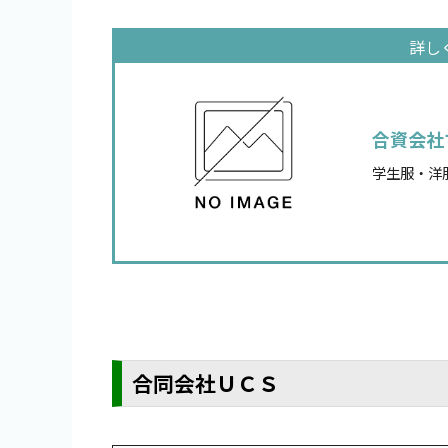
合資会社
学生服・洋
合同会社ＵＣＳ